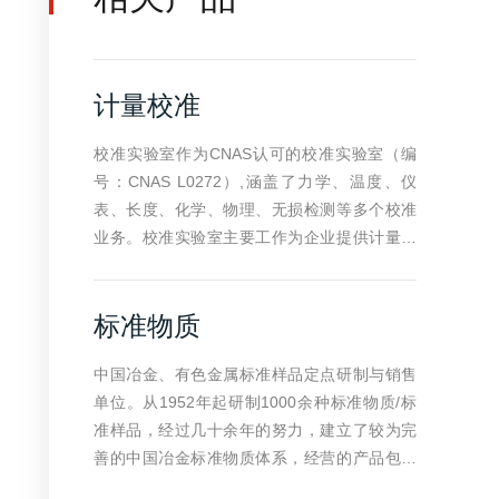
计量校准
校准实验室作为CNAS认可的校准实验室（编
号：CNAS L0272）,涵盖了力学、温度、仪
表、长度、化学、物理、无损检测等多个校准
业务。校准实验室主要工作为企业提供计量校
准服务，国家计量检定规程和校准规程的制修
订，贯彻计量法与计量监督及应用计量仪器的
标准物质
研制等。目前所开展的计量校准工作专业覆盖
全面，涵盖JJG国标、ISO标准、EN标准、AS
中国冶金、有色金属标准样品定点研制与销售
TM标准、ASME标准、JIS标准、API标准
单位。从1952年起研制1000余种标准物质/标
准样品，经过几十余年的努力，建立了较为完
善的中国冶金标准物质体系，经营的产品包括
钢铁冶金、有色金属、地质、环境、食品、生