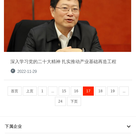
深入学习党的二十大精神 扎实推动产业基础再造工程
2022-11-29
首页
上页
1
...
15
16
17
18
19
...
24
下页
下属企业